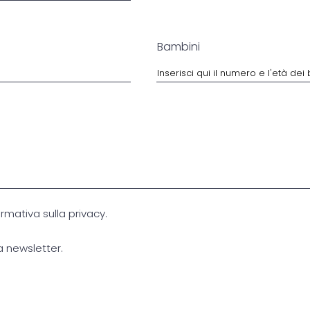
i
r
e
d
Bambini
rmativa sulla privacy.
a newsletter.