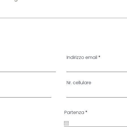
Indirizzo email
Nr. cellulare
r
Partenza
*
e
q
u