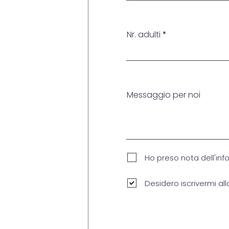
i
r
e
d
Nr. adulti
Messaggio per noi
Ho preso nota dell'info
Desidero iscrivermi all