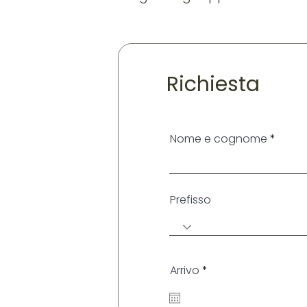
Richiesta
Nome e cognome
Prefisso
r
Arrivo
*
e
q
u