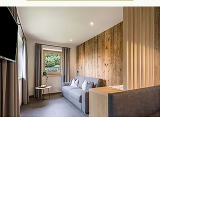
Aktuelle News, Urlaubspauschalen 
und Geschichte vom Wiesgut
Email
*